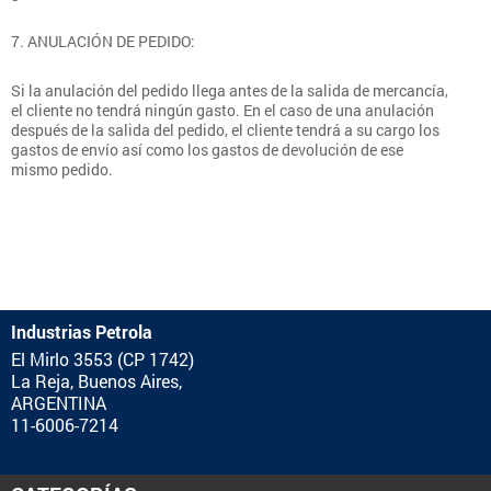
7. ANULACIÓN DE PEDIDO:
Si la anulación del pedido llega antes de la salida de mercancía,
el cliente no tendrá ningún gasto. En el caso de una anulación
después de la salida del pedido, el cliente tendrá a su cargo los
gastos de envío así como los gastos de devolución de ese
mismo pedido.
Industrias Petrola
El Mirlo 3553 (CP 1742)
La Reja, Buenos Aires,
ARGENTINA
11-6006-7214